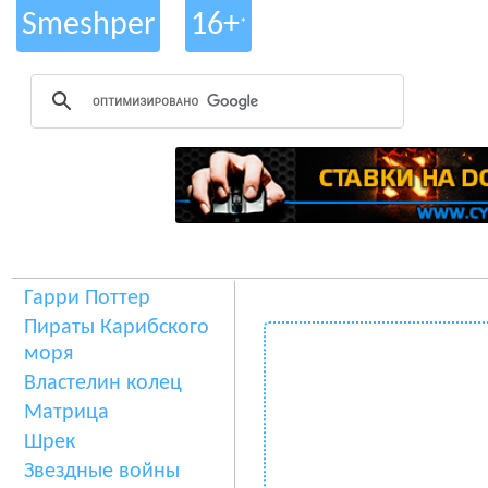
Smeshper
16+
*
Гарри Поттер
Пираты Карибского
моря
Властелин колец
Матрица
Шрек
Звездные войны