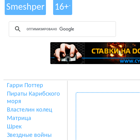
Smeshper
16+
*
Гарри Поттер
Пираты Карибского
моря
Властелин колец
Матрица
Шрек
Звездные войны