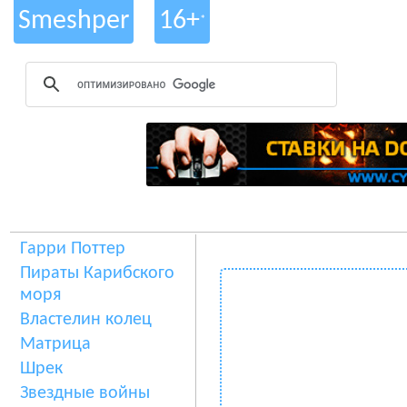
Smeshper
16+
*
Гарри Поттер
Пираты Карибского
моря
Властелин колец
Матрица
Шрек
Звездные войны