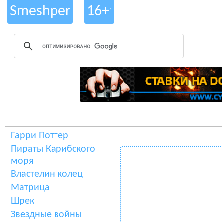
Smeshper
16+
*
Гарри Поттер
Пираты Карибского
моря
Властелин колец
Матрица
Шрек
Звездные войны